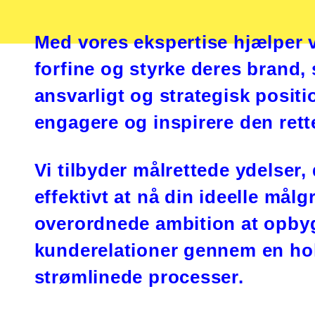
Med vores ekspertise hjælper 
forfine og styrke deres brand, 
ansvarligt og strategisk positi
engagere og inspirere den ret
Vi tilbyder målrettede ydelser,
effektivt at nå din ideelle mål
overordnede ambition at opby
kunderelationer gennem en hol
strømlinede processer.