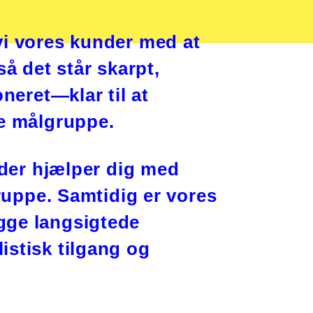
vi vores kunder med at
så det står skarpt,
oneret
—
klar til at
te målgruppe.
 der hjælper dig med
gruppe. Samtidig er vores
gge langsigtede
istisk tilgang og