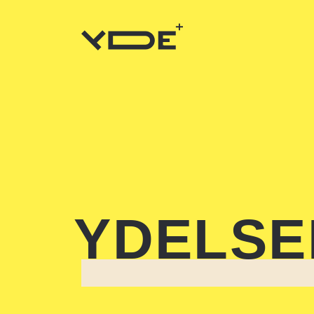
Y
D
ELSE