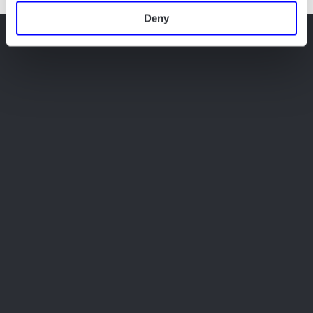
Deny
FÆNGSLET, Fussingsvej 8, 4. syd tv.
8700 Horsens
+45 52 19 30 40