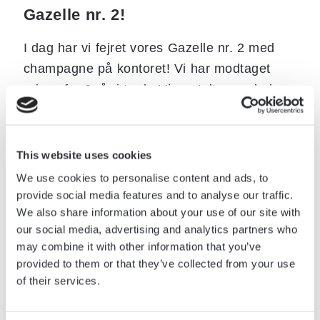
Gazelle nr. 2!
I dag har vi fejret vores Gazelle nr. 2 med
champagne på kontoret! Vi har modtaget
prisen for 2. år i træk. Vi er stolte og glade
over vores stabile vækst og stærke
resultater. Tusind tak til vores kunder og
netværk for tilliden og mulighederne vi
This website uses cookies
skaber sammen. Vi glæder os til fejringen og
We use cookies to personalise content and ads, to
overrækning af det gyldne kæledyr den 29.
provide social media features and to analyse our traffic.
We also share information about your use of our site with
november.
our social media, advertising and analytics partners who
may combine it with other information that you’ve
provided to them or that they’ve collected from your use
HVER PROCES STARTER
of their services.
MED EN KOP KAFFE.