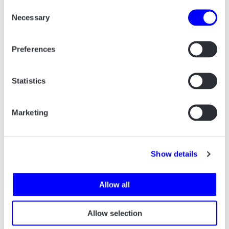
Consent
Sig hej! Og lad os tage en snak om hvordan
Necessary
Selection
vi kan hjælpe din virksomhed.
Preferences
Statistics
Marketing
Show details
Allow all
Allow selection