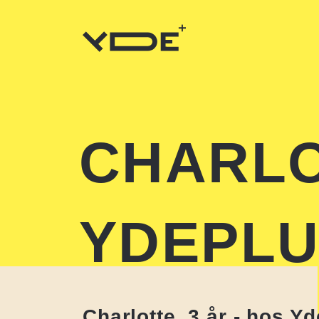
CHARLO
YDEPL
Charlotte, 3 år - hos Y