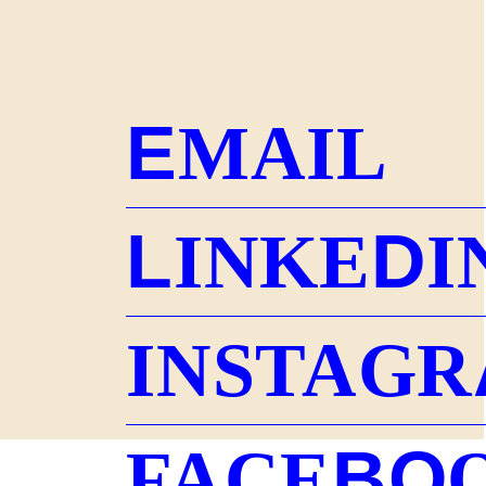
E
MAIL
L
D
INKE
I
INSTAGR
B
O
FACE