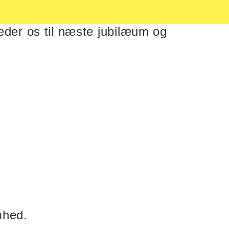
æder os til næste jubilæum og
mhed.