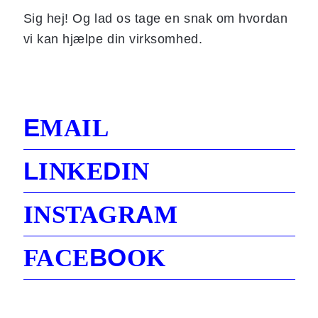
Sig hej! Og lad os tage en snak om hvordan
vi kan hjælpe din virksomhed.
E
MAIL
L
D
INKE
IN
A
INSTAGR
M
B
O
FACE
OK